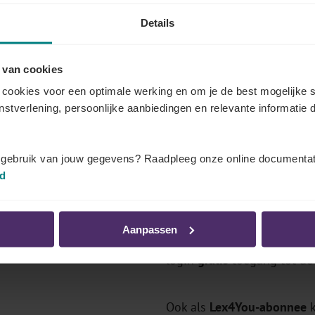
Details
 van cookies
 documenten dat u kunt bekijken
cookies voor een optimale werking en om je de best mogelijke s
enstverlening, persoonlijke aanbiedingen en relevante informatie d
eer weten over de bedragen en regelgeving in uw secto
van Securex Sociaal Secretariaat (gratis), als abonnee of v
t gebruik van jouw gegevens? Raadpleeg onze online documentat
id
Comités?
Log in als abonnee
Aanpassen
's, premies
Bent u
klant van Securex So
login
gratis
toegang tot de 
Ook als
Lex4You-abonnee
k