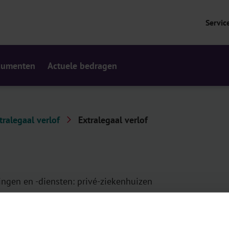
Servic
cumenten
Actuele bedragen
tralegaal verlof
Extralegaal verlof
ingen en -diensten: privé-ziekenhuizen