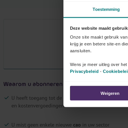
0
Toestemming
Deze website maakt gebruik
Het aantal
Onze site maakt gebruik van 
krijg je een betere site-en di
M
aansluiten.
Log in als klant 
Wens je meer uitleg over he
Privacybeleid
-
Cookiebele
Waarom u abonneren op Lex4You Paritaire 
Weigeren
U heeft toegang tot de
actuele bedragen
van barema
en kostenvergoedingen
U mist geen enkele nieuwe
cao
in uw sector