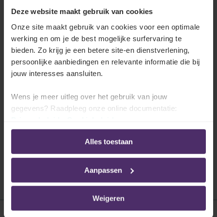
vakantie.
Deze website maakt gebruik van cookies
Lees meer
Onze site maakt gebruik van cookies voor een optimale
werking en om je de best mogelijke surfervaring te
bieden. Zo krijg je een betere site-en dienstverlening,
persoonlijke aanbiedingen en relevante informatie die bij
jouw interesses aansluiten.
Collectieve sluiting
Uw sector legt een periode vast waarin de
Wens je meer uitleg over het gebruik van jouw
onderneming gesloten is en uw werknemers
gegevens? Raadpleeg onze online documentatie:
vakantie moeten opnemen.
Privacybeleid
-
Cookiebeleid
Lees meer
Alles toestaan
Aanpassen
Weigeren