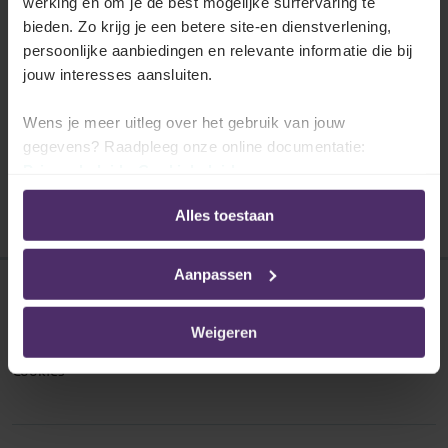
Flexi-jobs
werking en om je de best mogelijke surfervaring te
bieden. Zo krijg je een betere site-en dienstverlening,
Ontdek de specifieke regels die uw sector
persoonlijke aanbiedingen en relevante informatie die bij
voorziet rond de tewerkstelling van flexi-
jouw interesses aansluiten.
jobwerknemers.
Wens je meer uitleg over het gebruik van jouw
Lees meer
gegevens? Raadpleeg onze online documentatie:
Privacybeleid
-
Cookiebeleid
Alles toestaan
Aanpassen
Disclaimer
Weigeren
Privacybeleid
Cookies