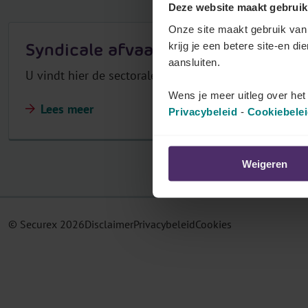
Deze website maakt gebruik
r
Onze site maakt gebruik van 
Syndicale afvaardiging (vakbondsa
krijg je een betere site-en di
aansluiten.
U vindt hier de sectorale regels over de vakbondsa
Wens je meer uitleg over he
Lees meer
Privacybeleid
-
Cookiebele
Weigeren
© Securex
2026
Disclaimer
Privacybeleid
Cookies