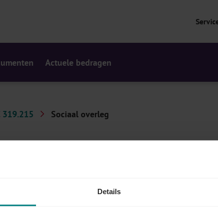
Servic
cumenten
Actuele bedragen
 319.215
Sociaal overleg
raad, het CPBW, beschermde werknemers, …
Details