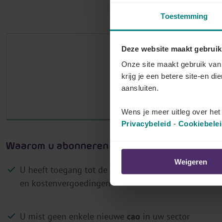
r
Toestemming
j
o
Deze website maakt gebruik
u
Het aantal
Onze site maakt gebruik van 
w
krijg je een betere site-en di
p
M
aansluiten.
a
Log in als klant 
r
Wens je meer uitleg over he
i
Privacybeleid
-
Cookiebele
t
Waarom u abonneren op Lex4You Paritaire 
a
i
Weigeren
U heeft toegang tot de
actuele bedragen
van barema
r
en kostenvergoedingen
c
o
m
U mist geen enkele nieuwe
cao
in uw sector