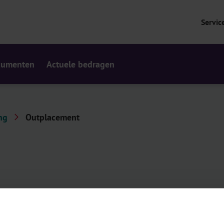
Servic
cumenten
Actuele bedragen
ng
Outplacement