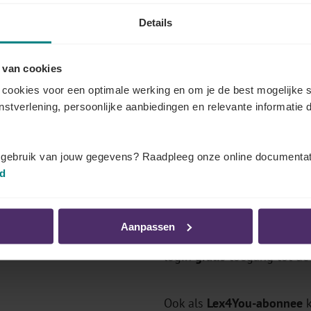
Details
 van cookies
 documenten dat u kunt bekijken
cookies voor een optimale werking en om je de best mogelijke s
enstverlening, persoonlijke aanbiedingen en relevante informatie d
eer weten over de bedragen en regelgeving in uw secto
van Securex Sociaal Secretariaat (gratis), als abonnee of v
t gebruik van jouw gegevens? Raadpleeg onze online documentat
id
Comités?
Log in als abonnee
Aanpassen
's, premies
Bent u
klant van Securex So
login
gratis
toegang tot de 
Ook als
Lex4You-abonnee
k