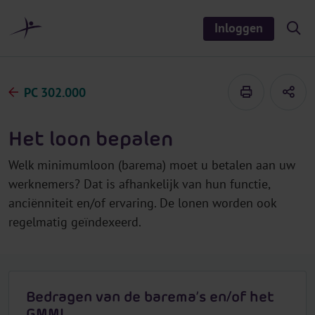
r
i
Inloggen
S
n
h
o
h
w
o
/
h
u
PC 302.000
i
d
d
e
s
Het loon bepalen
e
a
r
Welk minimumloon (barema) moet u betalen aan uw
c
h
werknemers? Dat is afhankelijk van hun functie,
anciënniteit en/of ervaring. De lonen worden ook
regelmatig geïndexeerd.
Bedragen van de barema’s en/of het
GMMI