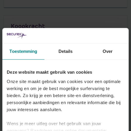
Koopkracht
Ontdek wat er in uw sector werd afgesproken
om de koopkracht van uw werknemers vast te
leggen of te doen stijgen. Dat kan bijvoorbeeld
Toestemming
Details
Over
in de vorm van een premie, een aanpassing van
de barema's, een hoger bedrag aan cheques...
Deze website maakt gebruik van cookies
Lees meer
Onze site maakt gebruik van cookies voor een optimale
werking en om je de best mogelijke surfervaring te
bieden. Zo krijg je een betere site-en dienstverlening,
persoonlijke aanbiedingen en relevante informatie die bij
jouw interesses aansluiten.
Indexering
Lonen worden af en toe geïndexeerd, zodat ze
Wens je meer uitleg over het gebruik van jouw
mee evolueren met de levensduurte. Een
gegevens? Raadpleeg onze online documentatie: