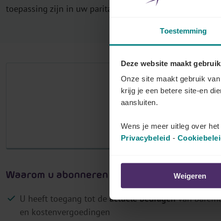
toepassing zijn in uw paritair comité.
r
j
Toestemming
o
u
Deze website maakt gebruik
w
p
Onze site maakt gebruik van 
Het aantal
krijg je een betere site-en di
a
aansluiten.
r
M
i
Log in als klant 
Wens je meer uitleg over he
t
Privacybeleid
-
Cookiebele
a
i
r
Waarom u abonneren op Lex4You Paritaire 
Weigeren
c
U heeft toegang tot de
actuele bedragen
van barema
o
en kostenvergoedingen
m