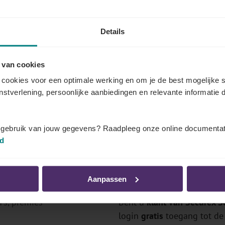
Details
 van cookies
cookies voor een optimale werking en om je de best mogelijke s
 documenten dat u kunt bekijken
enstverlening, persoonlijke aanbiedingen en relevante informatie d
eer weten over de bedragen en regelgeving in uw secto
van Securex Sociaal Secretariaat (gratis), als abonnee of v
t gebruik van jouw gegevens? Raadpleeg onze online documentat
id
Comités?
Log in als abonnee
Aanpassen
's, premies
Bent u
klant van Securex So
login
gratis
toegang tot de 