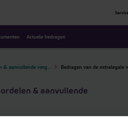
Servic
cumenten
Actuele bedragen
n & aanvullende verg...
Bedragen van de extralegale v
oordelen & aanvullende
ordelen en aanvullende vergoedingen die momenteel van