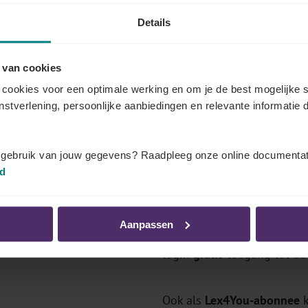
Details
 van cookies
 documenten dat u kunt bekijken
cookies voor een optimale werking en om je de best mogelijke s
enstverlening, persoonlijke aanbiedingen en relevante informatie d
eer weten over de bedragen en regelgeving in uw secto
van Securex Sociaal Secretariaat (gratis), als abonnee of v
t gebruik van jouw gegevens? Raadpleeg onze online documentat
id
Comités?
Log in als abonnee
Aanpassen
's, premies
Bent u
klant van Securex So
login
gratis
toegang tot de 
Ook als
Lex4You-abonnee
k