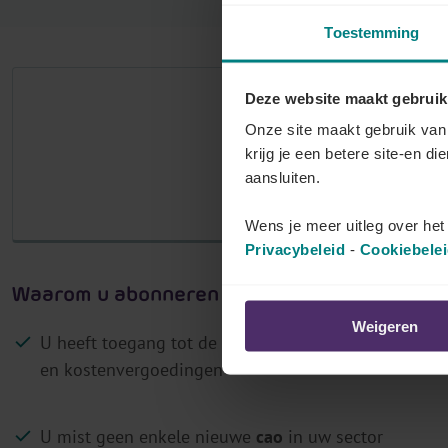
r
Toestemming
j
o
Deze website maakt gebruik
u
Het aantal
Onze site maakt gebruik van 
w
krijg je een betere site-en di
p
M
aansluiten.
a
Log in als klant 
r
Wens je meer uitleg over he
i
Privacybeleid
-
Cookiebele
t
Waarom u abonneren op Lex4You Paritaire 
a
i
Weigeren
U heeft toegang tot de
actuele bedragen
van barema
r
en kostenvergoedingen
c
o
m
U mist geen enkele nieuwe
cao
in uw sector