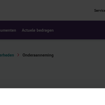
Servic
cumenten
Actuele bedragen
derheden
Onderaanneming