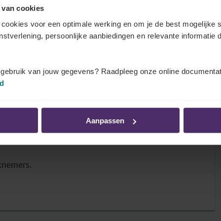
 van cookies
cookies voor een optimale werking en om je de best mogelijke s
enstverlening, persoonlijke aanbiedingen en relevante informatie d
ijkse arbeid (voltijds)
en wekelijkse arbeid (voltijds).
t gebruik van jouw gegevens? Raadpleeg onze online documentat
id
Aanpassen
knemers.