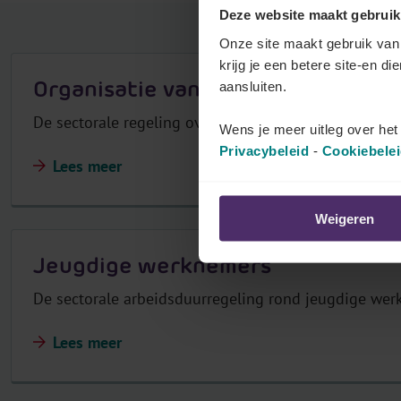
Deze website maakt gebruik
r
Onze site maakt gebruik van 
j
krijg je een betere site-en di
o
Organisatie van dagelijkse en wekel
aansluiten.
u
w
De sectorale regeling over organisatie van dagelijkse 
Wens je meer uitleg over he
p
Privacybeleid
-
Cookiebele
Lees meer
a
r
i
Weigeren
t
Jeugdige werknemers
a
i
De sectorale arbeidsduurregeling rond jeugdige wer
r
c
Lees meer
o
m