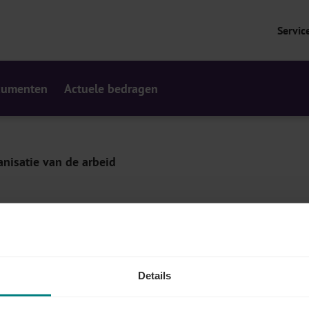
Servic
cumenten
Actuele bedragen
nisatie van de arbeid
r de wekelijkse en dagelijkse organisatie van de
Details