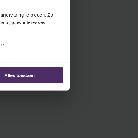
.
H
urfervaring te bieden. Zo
e
ie bij jouw interesses
a
d
e
ie:
r
.
L
a
Alles toestaan
n
g
u
a
g
e
S
e