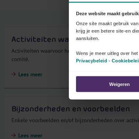
r
Deze website maakt gebruik
Onze site maakt gebruik van 
krijg je een betere site-en di
Activiteiten waarvoor het PC bevo
aansluiten.
Activiteiten waarvoor het PC bevoegd is volgens het K
Wens je meer uitleg over he
comité.
Privacybeleid
-
Cookiebele
Lees meer
Weigeren
Bijzonderheden en voorbeelden
Enkele voorbeelden en/of bijzonderheden over activit
Lees meer