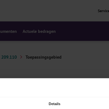
Servic
cumenten
Actuele bedragen
 209.110
Toepassingsgebied
 u en uw werknemers ingedeeld in een bepaald paritair
n uw paritair comité, samen met eventuele voorbeelden
Details