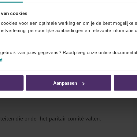
 van cookies
cookies voor een optimale werking en om je de best mogelijke s
enstverlening, persoonlijke aanbiedingen en relevante informatie d
egd is
oninklijk Besluit tot oprichting van het paritair
t gebruik van jouw gegevens? Raadpleeg onze online documentat
id
Aanpassen
eiten die onder het paritair comité vallen.