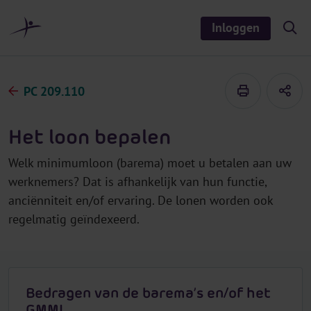
r
i
Inloggen
S
n
h
o
h
w
o
/
h
u
PC 209.110
i
d
d
e
s
Het loon bepalen
e
a
r
Welk minimumloon (barema) moet u betalen aan uw
c
h
werknemers? Dat is afhankelijk van hun functie,
anciënniteit en/of ervaring. De lonen worden ook
regelmatig geïndexeerd.
Bedragen van de barema’s en/of het
GMMI