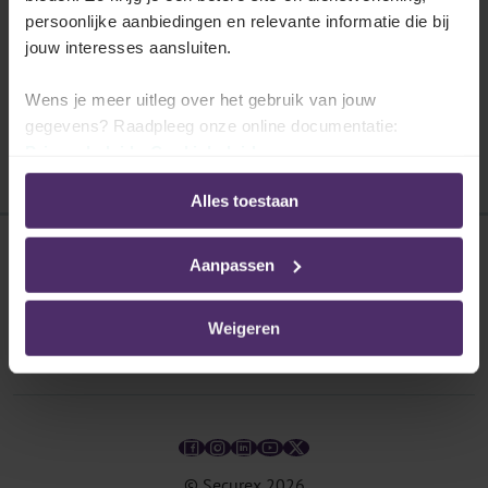
De sectorale regeling over organisatie van
persoonlijke aanbiedingen en relevante informatie die bij
dagelijkse en wekelijkse arbeid (voltijds).
jouw interesses aansluiten.
Lees meer
Wens je meer uitleg over het gebruik van jouw
gegevens? Raadpleeg onze online documentatie:
Privacybeleid
-
Cookiebeleid
Alles toestaan
Aanpassen
Disclaimer
Privacybeleid
Weigeren
Cookies
© Securex
2026