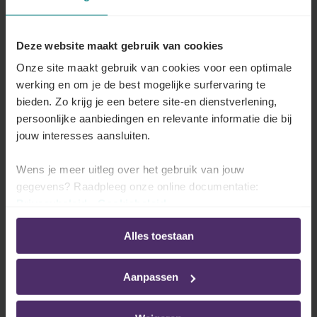
Bedragen van de premies
Een overzicht van alle premiebedragen die
Deze website maakt gebruik van cookies
momenteel van toepassing zijn in uw paritair
Onze site maakt gebruik van cookies voor een optimale
comité.
werking en om je de best mogelijke surfervaring te
bieden. Zo krijg je een betere site-en dienstverlening,
Lees meer
persoonlijke aanbiedingen en relevante informatie die bij
jouw interesses aansluiten.
Wens je meer uitleg over het gebruik van jouw
gegevens? Raadpleeg onze online documentatie:
Premie(s) op het einde van het jaar
Privacybeleid
-
Cookiebeleid
Je sector voorziet de betaling van een of
meerdere premies op het einde van het jaar.
Alles toestaan
Lees meer
Aanpassen