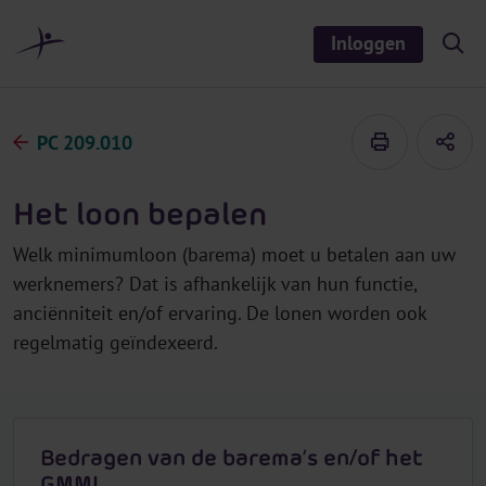
r
i
Inloggen
S
n
h
o
h
w
o
/
h
u
PC 209.010
i
d
d
e
s
Het loon bepalen
e
a
r
Welk minimumloon (barema) moet u betalen aan uw
c
h
werknemers? Dat is afhankelijk van hun functie,
anciënniteit en/of ervaring. De lonen worden ook
regelmatig geïndexeerd.
Bedragen van de barema’s en/of het
GMMI