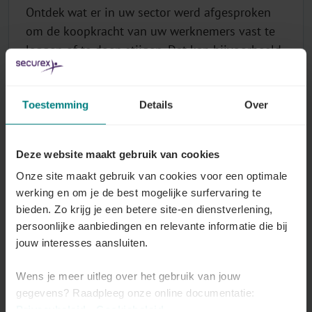
Ontdek wat er in uw sector werd afgesproken
om de koopkracht van uw werknemers vast te
leggen of te doen stijgen. Dat kan bijvoorbeeld
in de vorm van een premie, een aanpassing van
de barema's, een hoger bedrag aan cheques...
Toestemming
Details
Over
Lees meer
Deze website maakt gebruik van cookies
Onze site maakt gebruik van cookies voor een optimale
GMMI
werking en om je de best mogelijke surfervaring te
bieden. Zo krijg je een betere site-en dienstverlening,
Werknemers moeten minstens het
persoonlijke aanbiedingen en relevante informatie die bij
minimumloon betaald krijgen zoals vastgelegd
jouw interesses aansluiten.
in het gemiddeld minimum maandinkomen
(GMMI) van uw sector.
Wens je meer uitleg over het gebruik van jouw
gegevens? Raadpleeg onze online documentatie:
Lees meer
Privacybeleid
-
Cookiebeleid