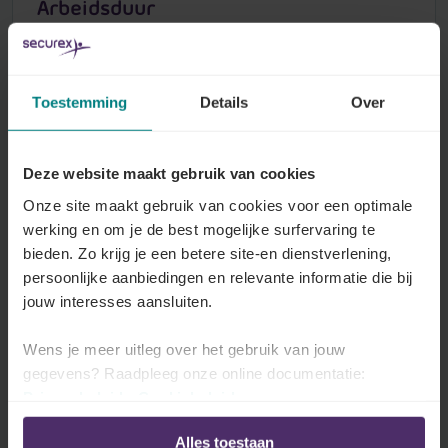
Arbeidsduur
De nationale regelgeving voorziet grenzen op
de dagelijkse en wekelijke arbeidsduur. Uw
sector kan daar afwijkingen op voorzien, die u
Toestemming
Details
Over
meer of minder flexibiliteit geven.
Alles over dit onderwerp
Deze website maakt gebruik van cookies
Onze site maakt gebruik van cookies voor een optimale
werking en om je de best mogelijke surfervaring te
bieden. Zo krijg je een betere site-en dienstverlening,
Schorsing van de
persoonlijke aanbiedingen en relevante informatie die bij
arbeidsovereenkomst
jouw interesses aansluiten.
Tijdelijke werkloosheid, klein verlet, verlof om
Wens je meer uitleg over het gebruik van jouw
dwingende reden, … Ontdek hier de
gegevens? Raadpleeg onze online documentatie:
modaliteiten die uw sector heeft vastgelegd.
Privacybeleid
-
Cookiebeleid
Alles over dit onderwerp
Alles toestaan