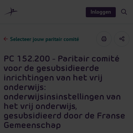
r
i
Inloggen
S
n
h
o
h
w
o
/
h
u
Selecteer jouw paritair comité
i
d
d
e
s
PC 152.200 - Paritair comité
e
a
voor de gesubsidieerde
r
c
inrichtingen van het vrij
h
onderwijs:
onderwijsinsinstellingen van
het vrij onderwijs,
gesubsidieerd door de Franse
Gemeenschap