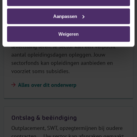
Aanpassen
Opleiding
Weigeren
Werkgevers moeten inzetten op opleiding en
levenslang leren. Je sector kan een verplicht
aantal opleidingsdagen opleggen. Jouw
sectorfonds kan opleidingen aanbieden en
voorziet soms subsidies.
Alles over dit onderwerp
Ontslag & beëindiging
Outplacement, SWT, opzegtermijnen bij oudere
contracten … Uw sector kan afspraken gemaakt