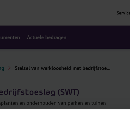
Servic
cumenten
Actuele bedragen
ng
Stelsel van werkloosheid met bedrijfstoe...
edrijfstoeslag (SWT)
 inplanten en onderhouden van parken en tuinen