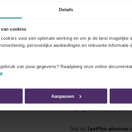
Details
 van cookies
 documenten dat u kunt bekijken
cookies voor een optimale werking en om je de best mogelijke s
enstverlening, persoonlijke aanbiedingen en relevante informatie d
eer weten over de bedragen en regelgeving in uw secto
van Securex Sociaal Secretariaat (gratis), als abonnee of v
t gebruik van jouw gegevens? Raadpleeg onze online documentat
id
Comités?
Log in als abonnee
Aanpassen
's, premies
Bent u
klant van Securex So
login
gratis
toegang tot de 
Ook als
Lex4You-abonnee
k