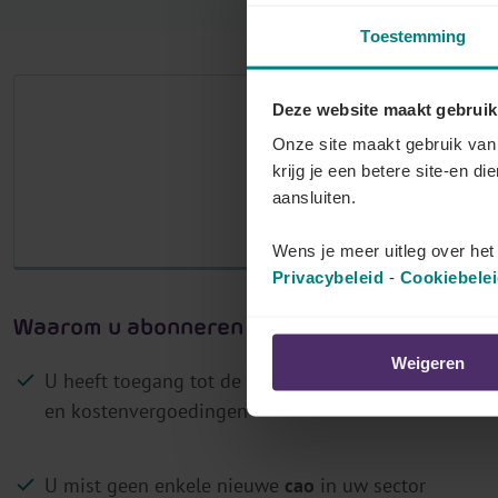
r
Toestemming
j
o
Deze website maakt gebruik
u
Het aantal
Onze site maakt gebruik van 
w
krijg je een betere site-en di
p
M
aansluiten.
a
Log in als klant 
r
Wens je meer uitleg over he
i
Privacybeleid
-
Cookiebele
t
Waarom u abonneren op Lex4You Paritaire 
a
i
Weigeren
U heeft toegang tot de
actuele bedragen
van barema
r
en kostenvergoedingen
c
o
m
U mist geen enkele nieuwe
cao
in uw sector