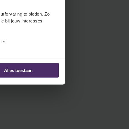
.
H
urfervaring te bieden. Zo
e
ie bij jouw interesses
a
d
e
ie:
r
.
L
a
Alles toestaan
n
g
u
a
g
e
S
e