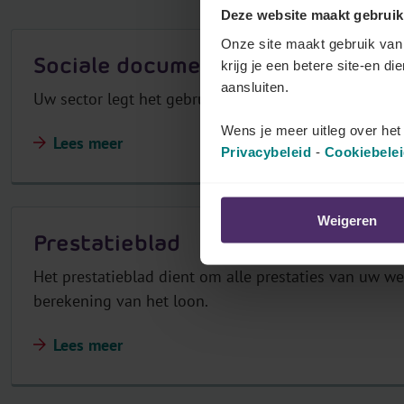
Deze website maakt gebruik
r
Onze site maakt gebruik van 
j
Sociale documenten
krijg je een betere site-en di
o
aansluiten.
u
Uw sector legt het gebruik op van specifieke social
w
Wens je meer uitleg over he
Lees meer
p
Privacybeleid
-
Cookiebele
a
r
i
Weigeren
Prestatieblad
t
a
Het prestatieblad dient om alle prestaties van uw we
i
berekening van het loon.
r
c
Lees meer
o
m