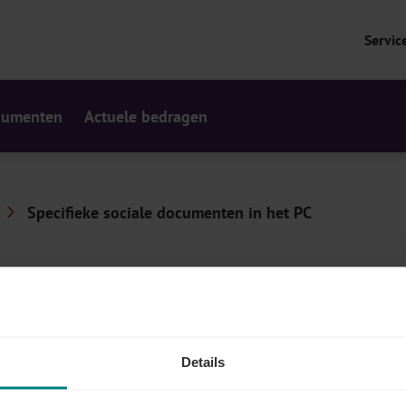
Servic
cumenten
Actuele bedragen
Specifieke sociale documenten in het PC
in het PC
cumenten in het kader van tewerkstelling.
Details