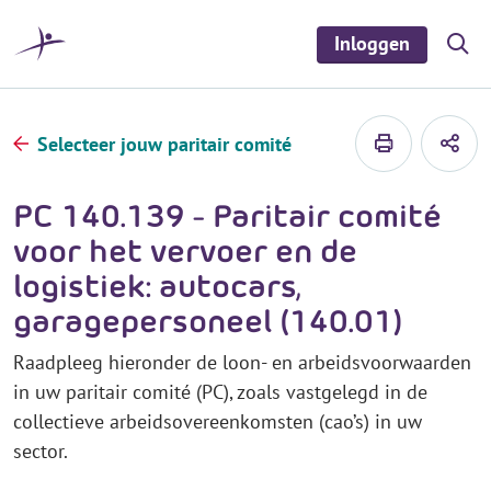
r
i
Inloggen
S
n
h
o
h
w
o
/
h
u
Selecteer jouw paritair comité
i
d
d
e
s
PC 140.139 - Paritair comité
e
a
voor het vervoer en de
r
c
logistiek: autocars,
h
garagepersoneel (140.01)
Raadpleeg hieronder de loon- en arbeidsvoorwaarden
in uw paritair comité (PC), zoals vastgelegd in de
collectieve arbeidsovereenkomsten (cao’s) in uw
sector.