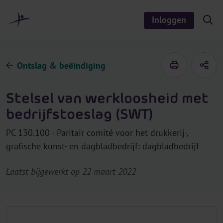
r
i
Inloggen
S
n
h
o
h
w
o
/
h
u
Ontslag & beëindiging
i
d
d
e
s
Stelsel van werkloosheid met
e
a
bedrijfstoeslag (SWT)
r
c
h
PC 130.100 - Paritair comité voor het drukkerij-,
grafische kunst- en dagbladbedrijf: dagbladbedrijf
Laatst bijgewerkt op 22 maart 2022