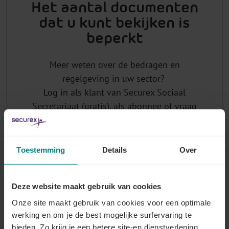
Het aantal documenten
dat u kunt bekijken is
beperkt
Meer weten over de bedragen en
regelgeving in uw sector?
Log in als klant van Securex Sociaal
Secretariaat (gratis), als abonnee of vraag
uw login aan.
Toestemming
Details
Over
Waarom u abonneren op Lex4You Paritaire
Comités?
Deze website maakt gebruik van cookies
Onze site maakt gebruik van cookies voor een optimale
U heeft toegang tot de
actuele bedragen
van
werking en om je de best mogelijke surfervaring te
barema's, premies en kostenvergoedingen
bieden. Zo krijg je een betere site-en dienstverlening,