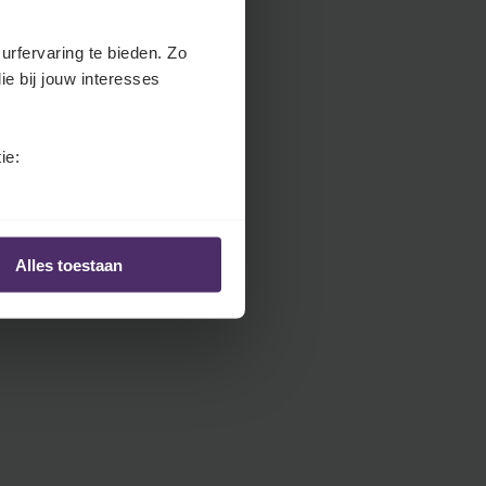
.
H
urfervaring te bieden. Zo
e
ie bij jouw interesses
a
d
e
ie:
r
.
L
a
Alles toestaan
n
g
u
a
g
e
S
e