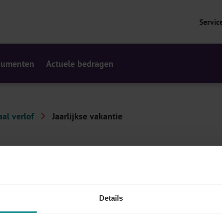
Servic
cumenten
Actuele bedragen
al verlof
Jaarlijkse vakantie
jkse wettelijke vakantie.
Details