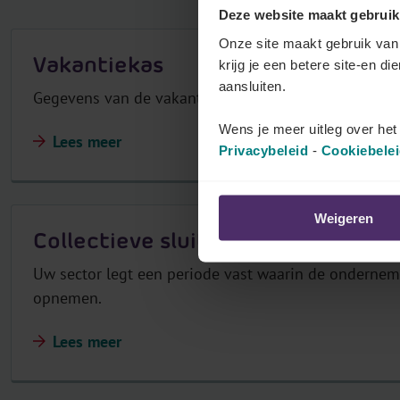
Deze website maakt gebruik
r
Onze site maakt gebruik van 
j
Vakantiekas
krijg je een betere site-en di
o
aansluiten.
u
Gegevens van de vakantiekas of vakantiefonds.
w
Wens je meer uitleg over he
Lees meer
p
Privacybeleid
-
Cookiebele
a
r
i
Weigeren
Collectieve sluiting
t
a
Uw sector legt een periode vast waarin de onderne
i
opnemen.
r
c
Lees meer
o
m