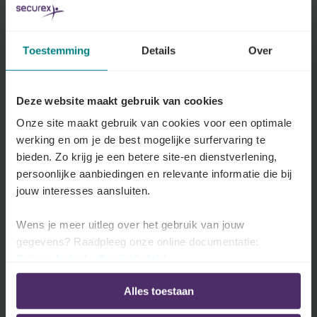
U vindt hier de sectorale regels over de
vakbondsafvaardiging in uw onderneming.
Toestemming
Details
Over
Lees meer
Deze website maakt gebruik van cookies
Onze site maakt gebruik van cookies voor een optimale
Syndicale vorming
werking en om je de best mogelijke surfervaring te
Recht op vorming voor de vertegenwoordigers
bieden. Zo krijg je een betere site-en dienstverlening,
van de werknemers in uw onderneming voor de
persoonlijke aanbiedingen en relevante informatie die bij
uitoefening van hun opdracht.
jouw interesses aansluiten.
Lees meer
Wens je meer uitleg over het gebruik van jouw
gegevens? Raadpleeg onze online documentatie:
Privacybeleid
-
Cookiebeleid
Alles toestaan
Ondernemingsraad