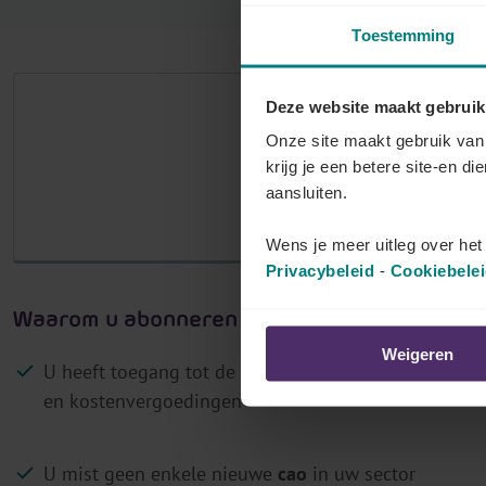
r
Toestemming
j
o
Deze website maakt gebruik
u
Het aantal
Onze site maakt gebruik van 
w
krijg je een betere site-en di
p
M
aansluiten.
a
Log in als klant 
r
Wens je meer uitleg over he
i
Privacybeleid
-
Cookiebele
t
Waarom u abonneren op Lex4You Paritaire 
a
i
Weigeren
U heeft toegang tot de
actuele bedragen
van barema
r
en kostenvergoedingen
c
o
m
U mist geen enkele nieuwe
cao
in uw sector