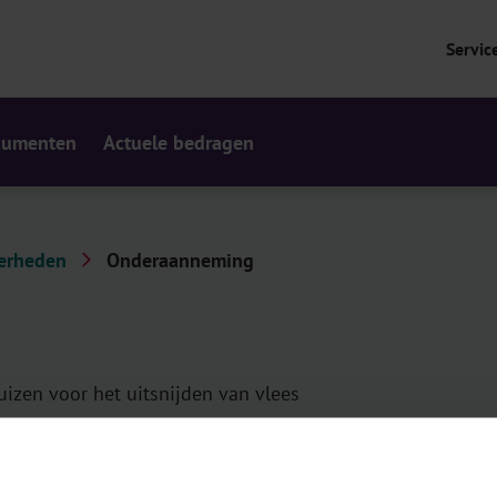
Servic
cumenten
Actuele bedragen
derheden
Onderaanneming
uizen voor het uitsnijden van vlees