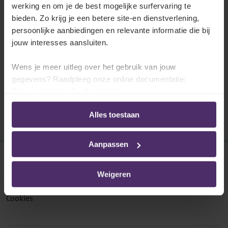
Activiteiten waarvoor het PC
werking en om je de best mogelijke surfervaring te
bevoegd is
bieden. Zo krijg je een betere site-en dienstverlening,
Activiteiten waarvoor het PC bevoegd is
persoonlijke aanbiedingen en relevante informatie die bij
volgens het Koninklijk Besluit tot oprichting
jouw interesses aansluiten.
van het paritair comité.
Wens je meer uitleg over het gebruik van jouw
Lees meer
gegevens? Raadpleeg onze online documentatie:
Privacybeleid
-
Cookiebeleid
Alles toestaan
Aanpassen
Disclaimer
Weigeren
Privacybeleid
Cookies