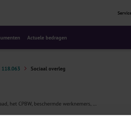
Servic
cumenten
Actuele bedragen
 118.063
Sociaal overleg
raad, het CPBW, beschermde werknemers, …