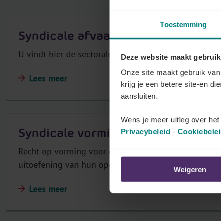
r
Toestemming
Syndicale afvaardiging (vakbondsa
U vindt hier de sectorale regels over de vakbondsa
Deze website maakt gebruik
Onze site maakt gebruik van 
Lees meer
krijg je een betere site-en di
aansluiten.
Wens je meer uitleg over he
Syndicale vorming
Privacybeleid
-
Cookiebele
Recht op vorming voor de vertegenwoordigers van 
uitoefening van hun opdracht.
Weigeren
Lees meer