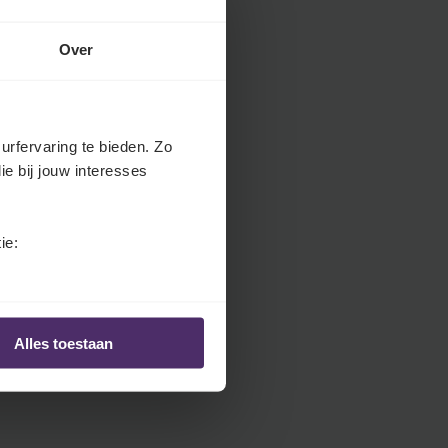
.
H
Over
e
a
d
e
urfervaring te bieden. Zo
r
ie bij jouw interesses
.
L
a
ie:
n
g
u
a
Alles toestaan
g
e
S
e