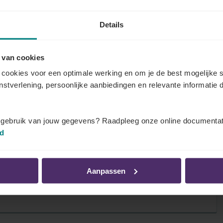
Details
fvaardiging)
fvaardiging in uw onderneming.
 van cookies
cookies voor een optimale werking en om je de best mogelijke s
enstverlening, persoonlijke aanbiedingen en relevante informatie d
t gebruik van jouw gegevens? Raadpleeg onze online documentat
id
de werknemers in uw onderneming voor de
Aanpassen