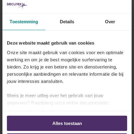
Tewerkstellingsakkoord 2025-2026
Tewerkstellingsakkoord voor de periode 2025-
2026
Toestemming
Details
Over
Lees meer
Deze website maakt gebruik van cookies
Onze site maakt gebruik van cookies voor een optimale
werking en om je de best mogelijke surfervaring te
Tewerkstellingsakkoord 2023-2024
bieden. Zo krijg je een betere site-en dienstverlening,
Tewerkstellingsakkoord voor de periode 2023-
persoonlijke aanbiedingen en relevante informatie die bij
jouw interesses aansluiten.
2024
Lees meer
Wens je meer uitleg over het gebruik van jouw
gegevens? Raadpleeg onze online documentatie:
Privacybeleid
-
Cookiebeleid
Alles toestaan
Tewerkstellingsakkoord 2021-2022