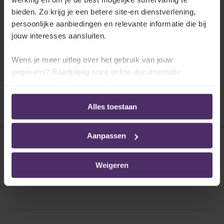
Een overzicht van de gegevens en de statuten
bieden. Zo krijg je een betere site-en dienstverlening,
van het FBZ in uw sector en alle voordelen die
persoonlijke aanbiedingen en relevante informatie die bij
het FBZ voorziet voor u en voor uw
jouw interesses aansluiten.
werknemers.
Wens je meer uitleg over het gebruik van jouw
Lees meer
gegevens? Raadpleeg onze online documentatie:
Privacybeleid
-
Cookiebeleid
Alles toestaan
Aanpassen
Disclaimer
Weigeren
Privacybeleid
Cookies