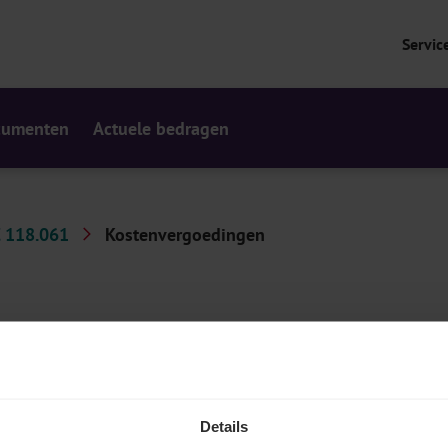
Servic
cumenten
Actuele bedragen
 118.061
Kostenvergoedingen
 of terugbetaling. Denk aan kosten eigen aan de
 gereedschap, reiskosten, ARAB-vergoeding… In sommige
er genoemde kostenvergoedingen zijn steeds
Details