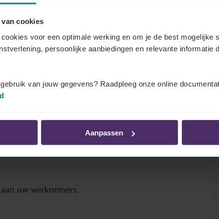
 van cookies
cookies voor een optimale werking en om je de best mogelijke s
enstverlening, persoonlijke aanbiedingen en relevante informatie d
ngen
t gebruik van jouw gegevens? Raadpleeg onze online documentat
teel van toepassing zijn in uw paritair comité.
id
Aanpassen
n aan uw werknemers.