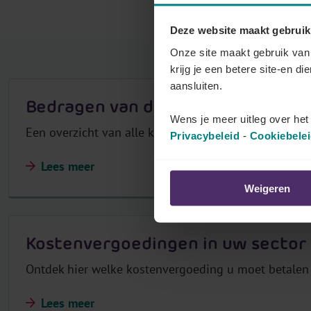
r
Deze website maakt gebruik
Onze site maakt gebruik van 
krijg je een betere site-en di
aansluiten.
Bedragen van de kostenvergoedi
Wens je meer uitleg over he
Een overzicht van alle kostenvergoedingen die momen
Privacybeleid
-
Cookiebele
Lees meer
Weigeren
Kostenvergoedingen in uw sector
Ontdek hier welke kostenvergoeding u moet betale
Lees meer