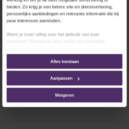
Startbaanovereenkomsten
bieden. Zo krijg je een betere site-en dienstverlening,
In uw sector geldt een vrijstelling van de
persoonlijke aanbiedingen en relevante informatie die bij
verplichting tot het aanwerven van nieuwe
jouw interesses aansluiten.
werknemers met een startbaanovereenkomst.
Wens je meer uitleg over het gebruik van jouw
Lees meer
gegevens? Raadpleeg onze online documentatie:
Privacybeleid
-
Cookiebeleid
Alles toestaan
Aanpassen
Disclaimer
Weigeren
Privacybeleid
Cookies