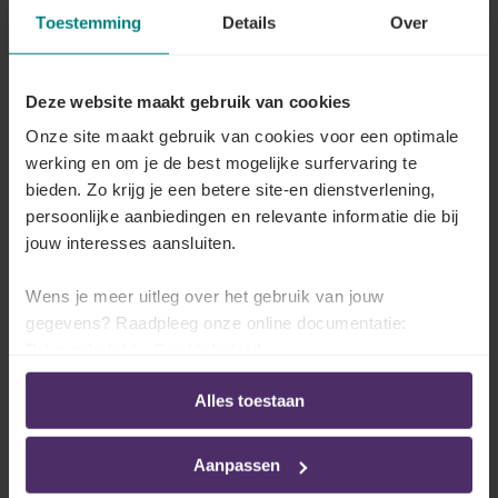
Toestemming
Details
Over
Bedragen van de kostenvergoedingen
Deze website maakt gebruik van cookies
Een overzicht van alle kostenvergoedingen die
Onze site maakt gebruik van cookies voor een optimale
momenteel van toepassing zijn in uw paritair
werking en om je de best mogelijke surfervaring te
comité.
bieden. Zo krijg je een betere site-en dienstverlening,
persoonlijke aanbiedingen en relevante informatie die bij
Lees meer
jouw interesses aansluiten.
Wens je meer uitleg over het gebruik van jouw
gegevens? Raadpleeg onze online documentatie:
Privacybeleid
-
Cookiebeleid
Kostenvergoedingen in uw sector
Ontdek hier welke kostenvergoeding u moet
Alles toestaan
betalen aan uw werknemers.
Aanpassen
Lees meer