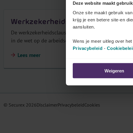
Deze website maakt gebruik
r
Onze site maakt gebruik van 
j
Werkzekerheidsclausule
krijg je een betere site-en di
o
aansluiten.
u
De werkzekerheidsclausule is een clausule die de w
w
in de wet op de arbeidsovereenkomsten. Ontdek wat 
Wens je meer uitleg over he
p
Privacybeleid
-
Cookiebele
Lees meer
a
r
Weigeren
i
t
a
i
r
© Securex
2026
Disclaimer
Privacybeleid
Cookies
c
o
m