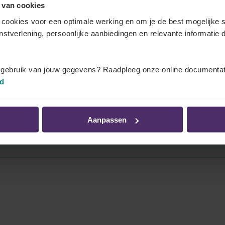
 van cookies
cookies voor een optimale werking en om je de best mogelijke s
enstverlening, persoonlijke aanbiedingen en relevante informatie d
erknemer meer werkzekerheid biedt dan is vastgelegd
uw sector heeft vastgelegd.
t gebruik van jouw gegevens? Raadpleeg onze online documentat
id
Aanpassen