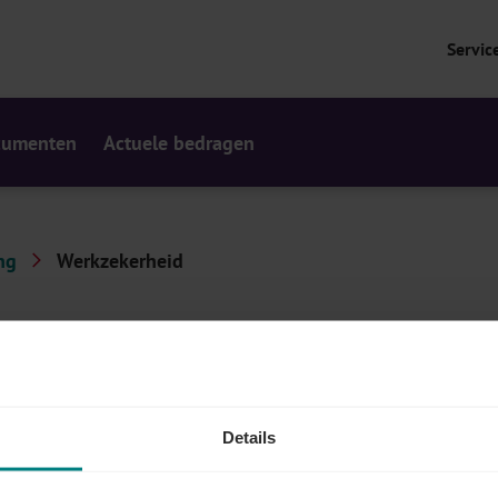
Servic
cumenten
Actuele bedragen
ng
Werkzekerheid
en voor uw werknemers.
Details