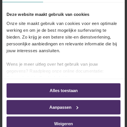
Een overzicht van de gegevens en de statuten
van het FBZ in uw sector en alle voordelen die
Deze website maakt gebruik van cookies
het FBZ voorziet voor u en voor uw
Onze site maakt gebruik van cookies voor een optimale
werknemers.
werking en om je de best mogelijke surfervaring te
bieden. Zo krijg je een betere site-en dienstverlening,
Lees meer
persoonlijke aanbiedingen en relevante informatie die bij
jouw interesses aansluiten.
Wens je meer uitleg over het gebruik van jouw
Innovatie
gegevens? Raadpleeg onze online documentatie:
Uw sector heeft enkele afspraken vastgelegd
Privacybeleid
-
Cookiebeleid
betreffende innovatie.
Alles toestaan
Lees meer
Aanpassen
Weigeren