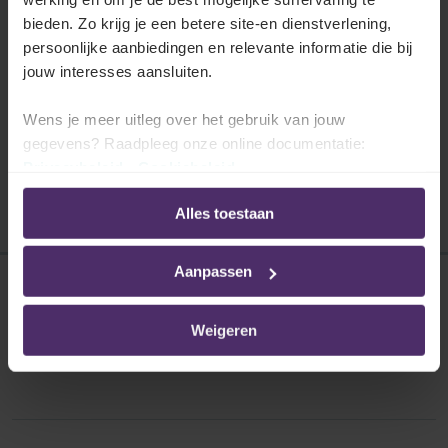
Contracten van bepaalde duur
bieden. Zo krijg je een betere site-en dienstverlening,
Welke sectorale regels gelden er voor
persoonlijke aanbiedingen en relevante informatie die bij
contracten van bepaalde duur, naast de
jouw interesses aansluiten.
algemene regelgeving?
Wens je meer uitleg over het gebruik van jouw
Lees meer
gegevens? Raadpleeg onze online documentatie:
Privacybeleid
-
Cookiebeleid
Alles toestaan
Aanpassen
Disclaimer
Weigeren
Privacybeleid
Cookies