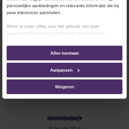
voor een eventuele medische controle tijdens
persoonlijke aanbiedingen en relevante informatie die bij
zijn of haar arbeidsongeschiktheid.
jouw interesses aansluiten.
Lees meer
Wens je meer uitleg over het gebruik van jouw
gegevens? Raadpleeg onze online documentatie:
Privacybeleid
-
Cookiebeleid
Alles toestaan
Aanpassen
Disclaimer
Privacybeleid
Weigeren
Cookies
© Securex
2026