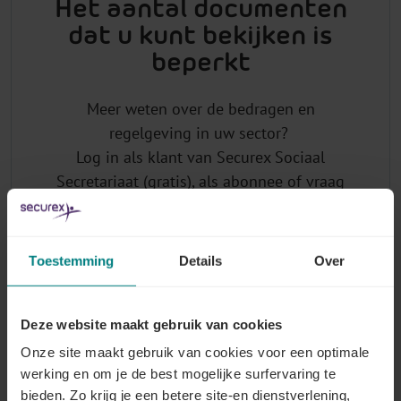
Het aantal documenten
dat u kunt bekijken is
beperkt
Meer weten over de bedragen en
regelgeving in uw sector?
Log in als klant van Securex Sociaal
Secretariaat (gratis), als abonnee of vraag
uw login aan.
Toestemming
Details
Over
Waarom u abonneren op Lex4You Paritaire
Comités?
Deze website maakt gebruik van cookies
Onze site maakt gebruik van cookies voor een optimale
U heeft toegang tot de
actuele bedragen
van
werking en om je de best mogelijke surfervaring te
barema's, premies en kostenvergoedingen
bieden. Zo krijg je een betere site-en dienstverlening,