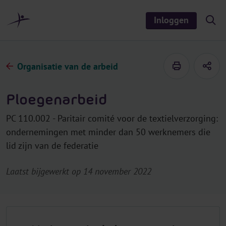
r
i
Inloggen
S
n
h
o
h
w
o
/
h
u
Organisatie van de arbeid
i
d
d
e
s
Ploegenarbeid
e
a
r
PC 110.002 - Paritair comité voor de textielverzorging:
c
h
ondernemingen met minder dan 50 werknemers die
lid zijn van de federatie
Laatst bijgewerkt op 14 november 2022