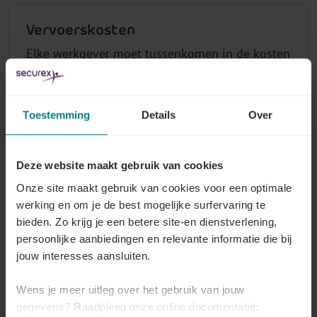
Vervoerskosten
Elke werkgever moet tussenkomen in de kosten
van het openbaar vervoer dat werknemers
gebruiken voor hun woon-werkverkeer. De
sector kan daarnaast een vergoeding opleggen
Toestemming
Details
Over
voor privé-vervoer of fietsgebruik.
Alles over dit onderwerp
Deze website maakt gebruik van cookies
Onze site maakt gebruik van cookies voor een optimale
werking en om je de best mogelijke surfervaring te
bieden. Zo krijg je een betere site-en dienstverlening,
Arbeidsduur
persoonlijke aanbiedingen en relevante informatie die bij
jouw interesses aansluiten.
De nationale regelgeving voorziet grenzen op
de dagelijkse en wekelijke arbeidsduur. Uw
Wens je meer uitleg over het gebruik van jouw
sector kan daar afwijkingen op voorzien, die u
gegevens? Raadpleeg onze online documentatie: