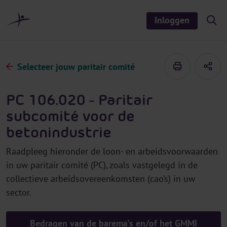
r
i
Inloggen
S
n
h
o
h
w
o
/
h
u
Selecteer jouw paritair comité
i
d
d
e
s
PC 106.020 - Paritair
e
a
subcomité voor de
r
c
betonindustrie
h
Raadpleeg hieronder de loon- en arbeidsvoorwaarden
in uw paritair comité (PC), zoals vastgelegd in de
collectieve arbeidsovereenkomsten (cao’s) in uw
sector.
Bedragen van de barema's en/of het GMMI