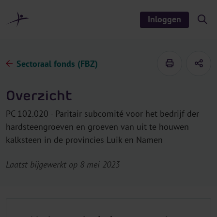
r
i
Inloggen
S
n
h
o
h
w
o
/
h
u
Sectoraal fonds (FBZ)
i
d
d
e
s
Overzicht
e
a
r
PC 102.020 - Paritair subcomité voor het bedrijf der
c
h
hardsteengroeven en groeven van uit te houwen
kalksteen in de provincies Luik en Namen
Laatst bijgewerkt op 8 mei 2023