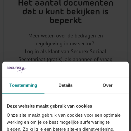
Het aantal documenten
dat u kunt bekijken is
beperkt
Meer weten over de bedragen en
regelgeving in uw sector?
Log in als klant van Securex Sociaal
Secretariaat (gratis), als abonnee of vraag
uw login aan.
Toestemming
Details
Over
Waarom u abonneren op Lex4You Paritaire
Comités?
Deze website maakt gebruik van cookies
Onze site maakt gebruik van cookies voor een optimale
U heeft toegang tot de
actuele bedragen
van
werking en om je de best mogelijke surfervaring te
barema's, premies en kostenvergoedingen
bieden. Zo krijg je een betere site-en dienstverlening,