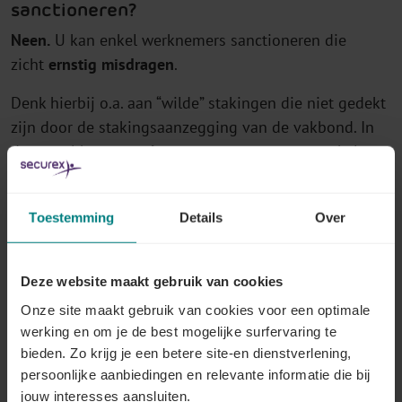
sanctioneren?
Neen.
U kan enkel werknemers sanctioneren die
zicht
ernstig misdragen
.
Denk hierbij o.a. aan “wilde” stakingen die niet gedekt
zijn door de stakingsaanzegging van de vakbond. In
dat geval kunt u
tuchtsancties
nemen, maar enkel op
voorwaarde dat die voorzien zijn in
uw
arbeidsreglement
.
Toestemming
Details
Over
Mogen werkwillige werknemers te laat
komen?
Deze website maakt gebruik van cookies
Neen.
Als de staking aangekondigd is, dan moet de
Onze site maakt gebruik van cookies voor een optimale
werknemer al het mogelijke doen om op het normale
werking en om je de best mogelijke surfervaring te
uur naar het werk te komen. Hij of zij kan bijvoorbeeld
bieden. Zo krijg je een betere site-en dienstverlening,
vroeger vertrekken, carpooling organiseren, …
persoonlijke aanbiedingen en relevante informatie die bij
jouw interesses aansluiten.