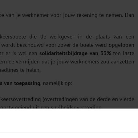
ete van je werknemer voor jouw rekening te nemen. Dan
rkeersboete die de werkgever in de plaats van een
oon wordt beschouwd voor zover de boete werd opgelopen
ar er is wel een
solidariteitsbijdrage van 33%
ten laste
iermee vermijden dat je jouw werknemers zou aanzetten
adlines te halen.
s van toepassing
, namelijk op:
rkeersovertreding (overtredingen van de derde en vierde
oortvloeiend uit een snelheidsovertreding
 verkeersovertreding (overtredingen van de eerste en
 150 euro voortvloeiend uit een snelheidsovertreding.
 jaarbasis vrijgesteld van de solidariteitsbijdrage