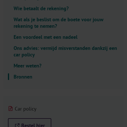
l
Wie betaalt de rekening?
e
c
Wat als je beslist om de boete voor jouw
t
rekening te nemen?
o
Een voordeel met een nadeel
r
.
Ons advies: vermijd misverstanden dankzij een
T
car policy
i
Meer weten?
t
l
Bronnen
e
Car policy
Bestel hier