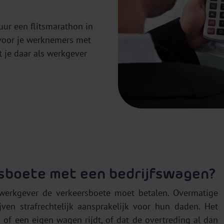
uur een flitsmarathon in
 voor je werknemers met
 je daar als werkgever
itsboete met een bedrijfswagen?
 werkgever de verkeersboete moet betalen. Overmatige
en strafrechtelijk aansprakelijk voor hun daden. Het
of een eigen wagen rijdt, of dat de overtreding al dan