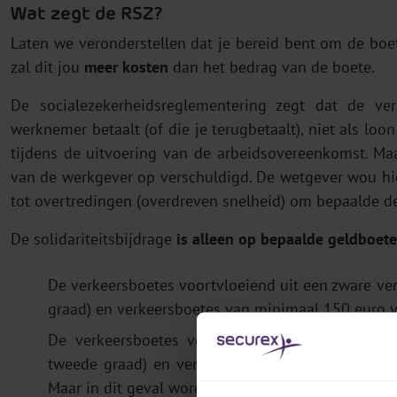
Wat zegt de RSZ?
Laten we veronderstellen dat je bereid bent om de bo
zal dit jou
meer kosten
dan het bedrag van de boete.
De socialezekerheidsreglementering zegt dat de ve
werknemer betaalt (of die je terugbetaalt), niet als l
tijdens de uitvoering van de arbeidsovereenkomst. Ma
van de werkgever
op verschuldigd. De wetgever wou h
tot overtredingen (overdreven snelheid) om bepaalde de
De solidariteitsbijdrage
is alleen op bepaalde geldboete
De verkeersboetes voortvloeiend uit een zware ve
graad) en verkeersboetes van minimaal 150 euro v
De verkeersboetes voortvloeiend uit een lichte
tweede graad) en verkeersboetes van minder dan
Maar in dit geval wordt een bedrag van 150 euro op