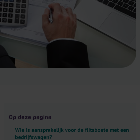
.
H
e
a
d
e
r
.
L
a
n
g
u
a
g
Op deze pagina
e
S
Wie is aansprakelijk voor de flitsboete met een
e
bedrijfswagen?