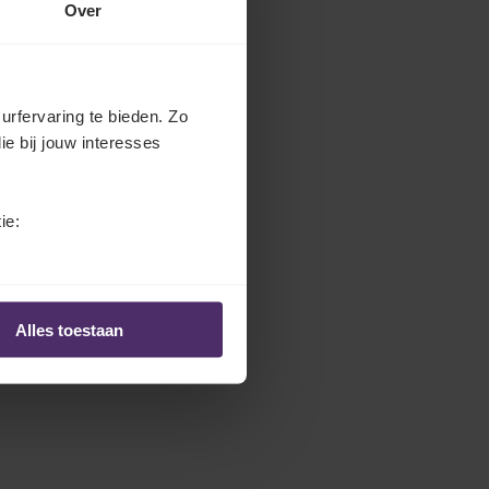
Over
urfervaring te bieden. Zo
ie bij jouw interesses
ie:
Alles toestaan