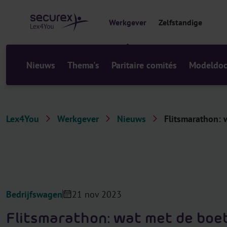
r
i
Werkgever
Zelfstandige
n
h
o
u
Nieuws
Thema's
Paritaire comités
Modeldo
d
Lex4You
Werkgever
Nieuws
Flitsmarathon: 
Bedrijfswagen
21 nov 2023
Flitsmarathon: wat met de boe