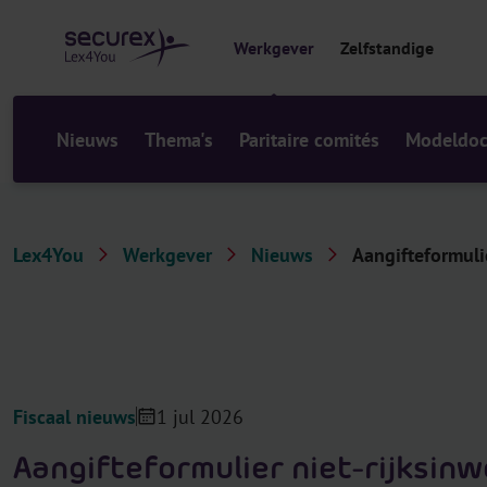
r
i
Werkgever
Zelfstandige
n
h
o
u
Nieuws
Thema's
Paritaire comités
Modeldo
d
Lex4You
Werkgever
Nieuws
Aangifteformulie
Fiscaal nieuws
1 jul 2026
Aangifteformulier niet-rijksin