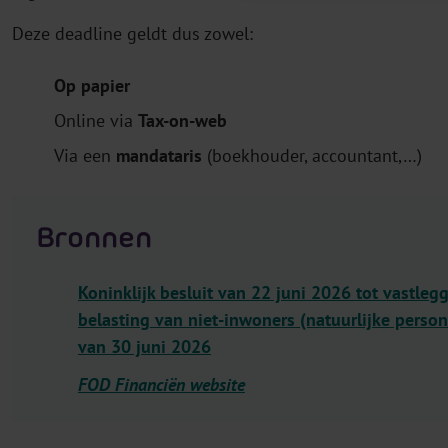
Deze deadline geldt dus zowel:
Op papier
Online via
Tax-on-web
Via een
mandataris
(boekhouder, accountant,…)
Bronnen
Koninklijk besluit van 22 juni 2026 tot vastleg
belasting van niet-inwoners (natuurlijke perso
van 30 juni 2026
FOD Financiën website