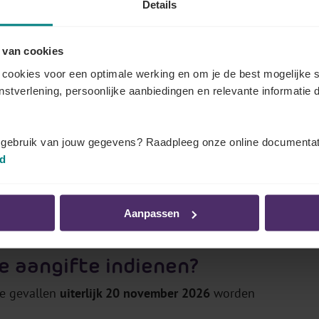
Details
elgië.
 van cookies
ifte voor niet- rijksinwoners
cookies voor een optimale werking en om je de best mogelijke s
enstverlening, persoonlijke aanbiedingen en relevante informatie d
formulier ontvangt,
verschilt van jaar tot jaar
en staat
lasting aan de Belgische belastingplichtigen.
t gebruik van jouw gegevens? Raadpleeg onze online documentat
n aangifte
pas na de vakantie en meer concreet
tussen
id
w aangifte echter
online via Tax-on-web
, dan
moet je
e kan in principe al
vanaf begin september 2026
je
Aanpassen
e aangifte indienen?
le gevallen
uiterlijk 20 november 2026
worden