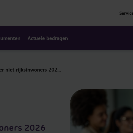
Servic
cumenten
Actuele bedragen
r niet-rijksinwoners 202...
woners 2026