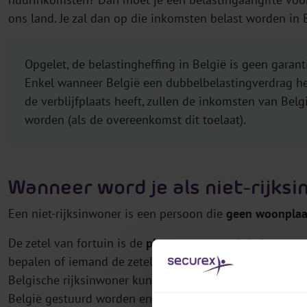
ons land. Je zal dan op die inkomsten belast worden in 
Opgelet, de belastingheffing in België is geen garanti
Enkel wanneer België een dubbelbelastingverdrag hee
de verblijfplaats heeft, zullen de inkomsten van Bel
worden (als de overeenkomst dit toelaat).
Wanneer word je als niet-rijk
Een niet-rijksinwoner is een persoon die
geen woonplaats
De zetel van fortuin is de
plaats van waaruit je jouw v
bepalen of iemand de zetel van fortuin in het buitenland
Belgische rijksinwoner kunnen beschouwen omdat jouw b
België gestuurd worden en je loon op een Belgische rek