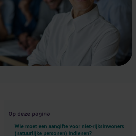
.
H
e
a
d
e
r
.
L
a
n
g
u
a
g
Op deze pagina
e
S
Wie moet een aangifte voor niet-rijksinwoners
e
(natuurlijke personen) indienen?