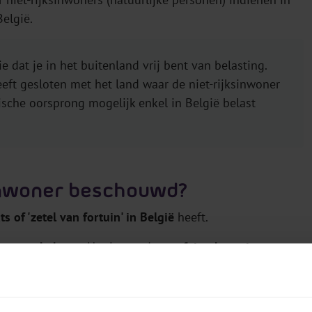
België.
e dat je in het buitenland vrij bent van belasting.
ft gesloten met het land waar de niet-rijksinwoner
gische oorsprong mogelijk enkel in België belast
sinwoner beschouwd?
 of 'zetel van fortuin' in België
heeft.
ermogen beheert
. Het is steeds een
feitenkwestie
om te
 heeft of niet. Zo zou de fiscus jou bijvoorbeeld als een
riefwisseling en bankuittreksels naar een adres in
ening wordt gestort. Ook al heb je jouw woonplaats in