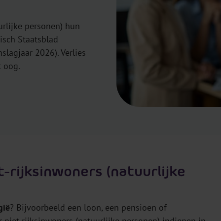
urlijke personen) hun
isch Staatsblad
lagjaar 2026). Verlies
t oog.
-rijksinwoners (natuurlijke
gië
? Bijvoorbeeld een loon, een pensioen of
niet-rijksinwoners (natuurlijke personen) indienen in