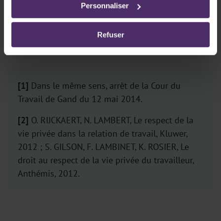
Personnaliser
critiquée par la doctrine[2].
Refuser
[1]
Dans le même sens, arrêt de la Cour du
Travail de Gand du 12 mai 2014.
[2]
O. RIJCKAERT, N. LAMBERT, Le respect de la
vie privée dans la relation de travail, Kluwer,
2012 ; S. GILSON, F. LAMBINET, K. ROSIER, Le
droit au respect de la vie privée du travailleur,
Anthémis, 2012.