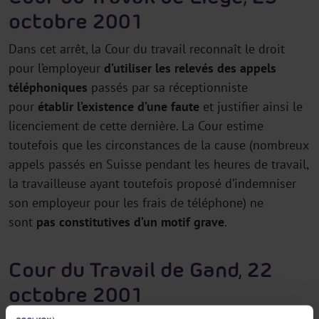
octobre 2001
Dans cet arrêt, la Cour du travail reconnaît le droit
pour l’employeur
d’utiliser les relevés des appels
téléphoniques
passés par sa réceptionniste
pour
établir l’existence d’une faute
et justifier ainsi le
licenciement de cette dernière. La Cour estime
toutefois que les circonstances de la cause (nombreux
appels passés en Suisse pendant les heures de travail,
la travailleuse ayant toutefois proposé d’indemniser
son employeur pour les frais de téléphone) ne
sont
pas constitutives d’un motif grave
.
Cour du Travail de Gand, 22
octobre 2001