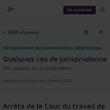
a
u
Se connecter
S
c
h
o
o
n
w
/
t
h
RGPD et privacy
e
i
d
n
e
u
s
L’enregistrement des communications téléphoniques
e
a
r
Quelques cas de jurisprudence
c
h
Voici quelques cas de jurisprudence.
Dernière mise à jour le 23 février 2026
Arrêts de la Cour du travail de