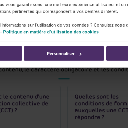
ous vous garantissons une meilleure expérience utilisateur et un 
tions pertinentes qui correspondent à vos centres d’intérêt.
 si la reconduction s'est faite en même temps qu'un
'informations sur l'utilisation de vos données ? Consultez notre 
-
Politique en matière d’utilisation des cookies
Personnaliser
 contenu, le caractère obligatoire et les condi
t le contenu d’une
Quelles sont les
ion collective de
conditions de form
(CCT) ?
auxquelles une CCT
répondre ?