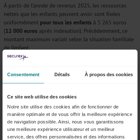
À partir de l’année de revenus 2025, les ressources
nettes que les enfants peuvent avoir sont fixées
uniformément
pour tous les enfants
à 5 265 euros
(
12 000 euros
après indexation). Précédemment, ce
montant maximum variait selon la situation familiale
de l’enfant.
En savoir plus : « Enfants à charge : de nouvelles
mesures fiscales en perspective »
Consentement
Détails
À propos des cookies
Le plafond en matière de flexi-
Ce site web utilise des cookies
job augmente et est
Notre site utilise des cookies afin de fonctionner de
désormais indexé
manière optimale et de vous offrir la meilleure expérience
de navigation possible. Ainsi, nous vous garantissons
Le projet de loi augmente en
2025
le revenu fiscal
une meilleure expérience utilisateur et un meilleur
maximum des
travailleurs flexi-job non
service, des offres personnalisées et des informations