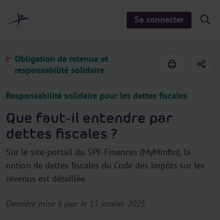
a
u
Se connecter
S
c
h
o
o
n
w
/
t
Obligation de retenue et
h
e
i
responsabilité solidaire
d
n
e
u
s
Responsabilité solidaire pour les dettes fiscales
e
a
r
Que faut-il entendre par
c
h
dettes fiscales ?
Sur le site-portail du SPF Finances (MyMinfin), la
notion de dettes fiscales du Code des Impôts sur les
revenus est détaillée.
Dernière mise à jour le 15 janvier 2025