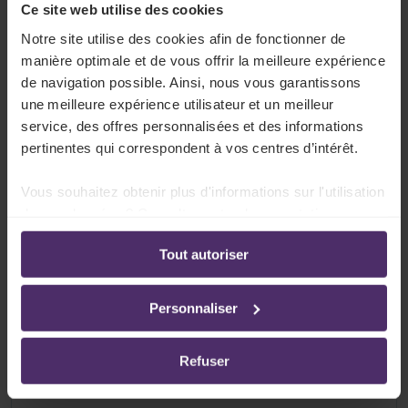
Tous les articles sur Responsabilité
Ce site web utilise des cookies
solidaire pour les dettes fiscales
Notre site utilise des cookies afin de fonctionner de
manière optimale et de vous offrir la meilleure expérience
de navigation possible. Ainsi, nous vous garantissons
une meilleure expérience utilisateur et un meilleur
Lisez d'abord ceci
service, des offres personnalisées et des informations
pertinentes qui correspondent à vos centres d’intérêt.
Lire plus
Vous souhaitez obtenir plus d'informations sur l'utilisation
de vos données ? Consultez notre documentation en
ligne:
Tout autoriser
Politique de confidentialité
-
Politique en matière
Que faut-il entendre par responsabilité
d’utilisation des cookies
solidaire pour les dettes fiscales ?
Personnaliser
Lire plus
Refuser