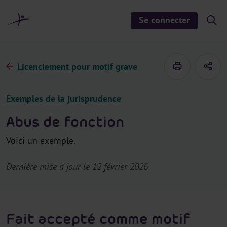
a
u
Se connecter
S
c
h
o
o
n
w
/
t
h
Licenciement pour motif grave
e
i
d
n
e
u
s
Exemples de la jurisprudence
e
a
r
Abus de fonction
c
h
Voici un exemple.
Dernière mise à jour le 12 février 2026
Fait accepté comme motif