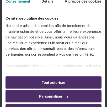
Consentement
Détails
À propos des cookies
Ce site web utilise des cookies
Harcèlement
Notre site utilise des cookies afin de fonctionner de
manière optimale et de vous offrir la meilleure expérience
Lire plus
de navigation possible. Ainsi, nous vous garantissons
une meilleure expérience utilisateur et un meilleur
service, des offres personnalisées et des informations
pertinentes qui correspondent à vos centres d’intérêt.
Incapacité de travail
Vous souhaitez obtenir plus d'informations sur l'utilisation
Lire plus
de vos données ? Consultez notre documentation en
ligne:
Tout autoriser
Politique de confidentialité
-
Politique en matière
d’utilisation des cookies
Incompétence ou fautes professionnelles
Personnaliser