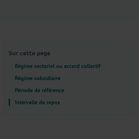
.
H
e
a
d
e
r
Sur cette page
.
L
Régime sectoriel ou accord collectif
a
Régime subsidiaire
n
g
Période de référence
u
Intervalle de repos
a
g
e
S
e