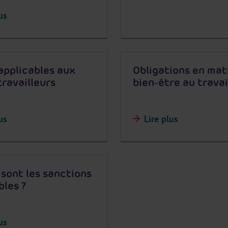
us
applicables aux
Obligations en mat
travailleurs
bien-être au travai
us
Lire plus
 sont les sanctions
bles ?
us