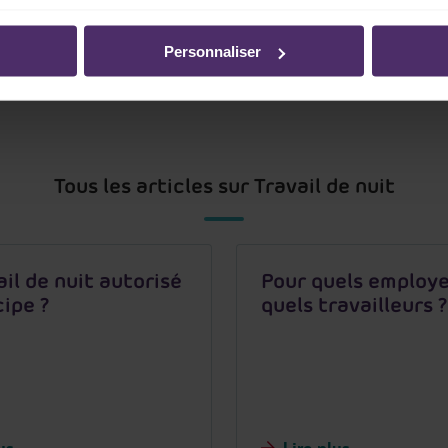
Personnaliser
Tous les articles sur Travail de nuit
ail de nuit autorisé
Pour quels employe
cipe ?
quels travailleurs ?