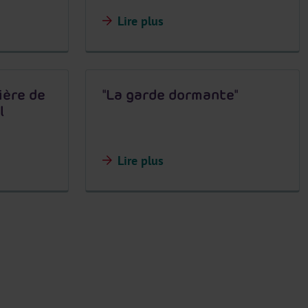
Lire plus
ière de
"La garde dormante"
l
Lire plus