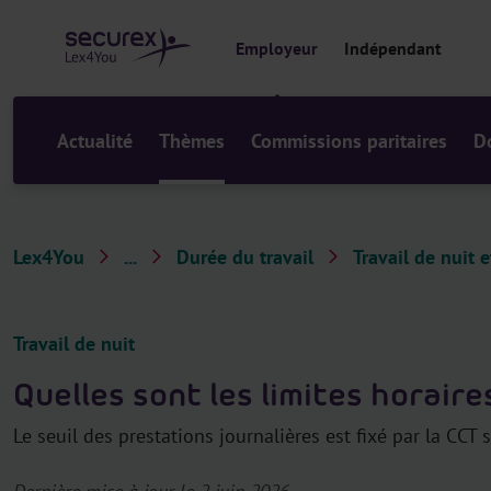
a
u
Employeur
Indépendant
c
o
n
t
Actualité
Thèmes
Commissions paritaires
D
e
n
u
Lex4You
...
Durée du travail
Travail de nuit 
T
h
è
Travail de nuit
m
Quelles sont les limites horaires
e
s
Le seuil des prestations journalières est fixé par la CCT s