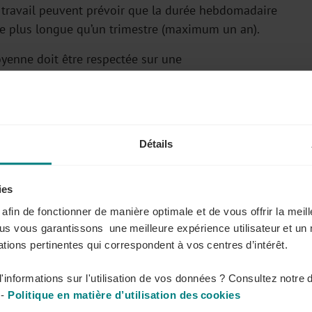
e travail peuvent prévoir que la durée hebdomadaire
ce plus longue qu’un trimestre (maximum un an).
yenne doit être respectée sur une
de référence plus longue qu'un trimestre uniquement si
 royal
l'autorise.
Détails
 de repos de minimum 11 heures entre deux prestations.
vent deux journées, le repos de 11 heures consécutives
ies
s afin de fonctionner de manière optimale et de vous offrir la mei
ous vous garantissons une meilleure expérience utilisateur et un 
madaire de 35 heures consécutives.
tions pertinentes qui correspondent à vos centres d’intérêt.
'informations sur l'utilisation de vos données ? Consultez notre 
secteur d'activité dans la rubrique "Sectoriel" de
-
Politique en matière d’utilisation des cookies