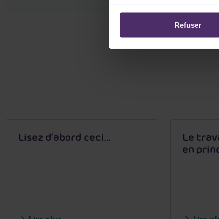
Refuser
Lisez d’abord ceci…
Le trav
en prin