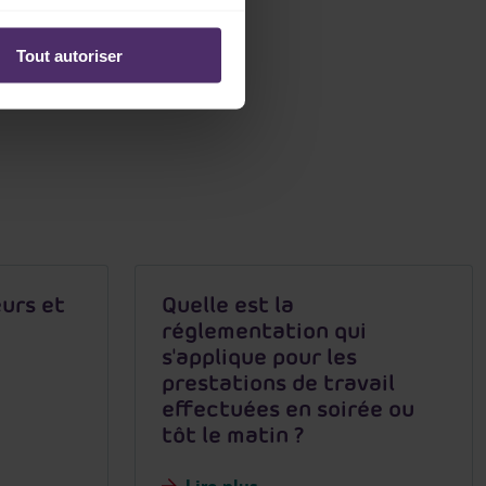
Tout autoriser
urs et
Quelle est la
réglementation qui
s'applique pour les
prestations de travail
effectuées en soirée ou
tôt le matin ?