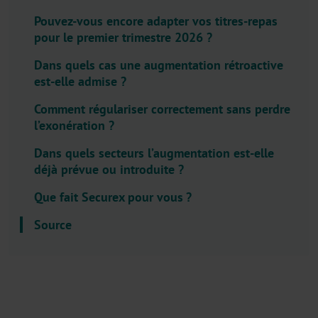
l
Pouvez-vous encore adapter vos titres-repas
e
pour le premier trimestre 2026 ?
c
t
Dans quels cas une augmentation rétroactive
o
est-elle admise ?
r
Comment régulariser correctement sans perdre
.
l’exonération ?
T
i
Dans quels secteurs l’augmentation est-elle
t
déjà prévue ou introduite ?
l
Que fait Securex pour vous ?
e
Source