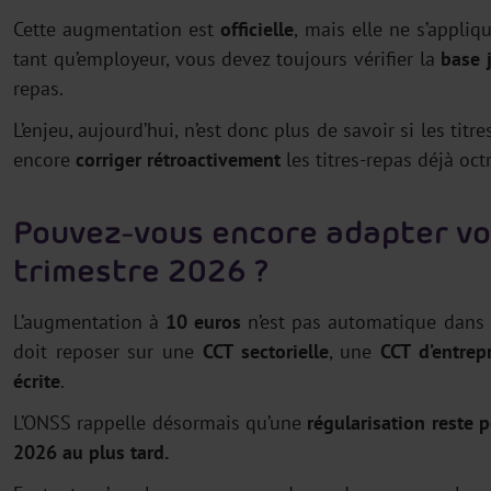
Cette augmentation est
officielle
, mais elle ne s’appli
tant qu’employeur, vous devez toujours vérifier la
base 
repas.
L’enjeu, aujourd’hui, n’est donc plus de savoir si les tit
encore
corriger rétroactivement
les titres-repas déjà oc
Pouvez-vous encore adapter vos
trimestre 2026 ?
L’augmentation à
10 euros
n’est pas automatique dans vo
doit reposer sur une
CCT sectorielle
, une
CCT d’entrep
écrite
.
L’ONSS rappelle désormais qu’une
régularisation
reste p
2026 au plus tard.