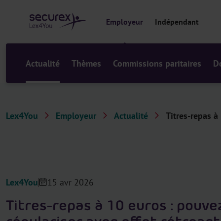
a
u
Employeur
Indépendant
c
o
n
t
Actualité
Thèmes
Commissions paritaires
D
e
n
u
Lex4You
Employeur
Actualité
Titres-repas à
Lex4You
15 avr 2026
Titres-repas à 10 euros : pouv