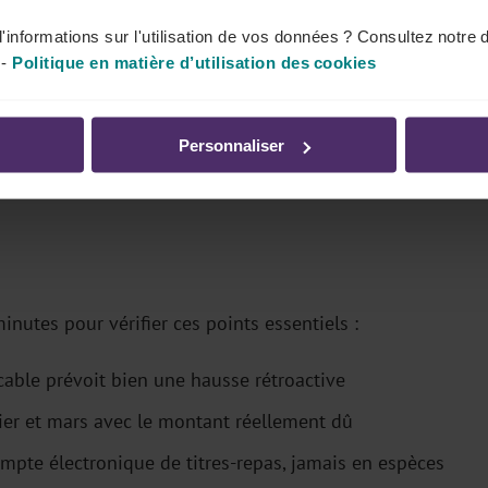
ondre au régime qui s’applique dans votre entreprise.
'informations sur l'utilisation de vos données ? Consultez notre 
-
Politique en matière d’utilisation des cookies
e sera plus possible. La différence sera considérée
SS.
Personnaliser
inutes pour vérifier ces points essentiels :
icable prévoit bien une hausse rétroactive
vrier et mars avec le montant réellement dû
pte électronique de titres-repas, jamais en espèces