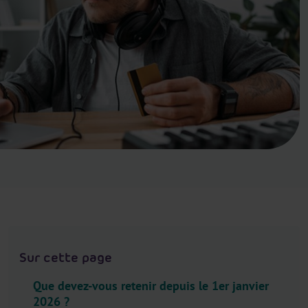
.
H
e
a
d
e
r
.
L
a
n
g
u
a
g
Sur cette page
e
S
Que devez-vous retenir depuis le 1er janvier
e
2026 ?