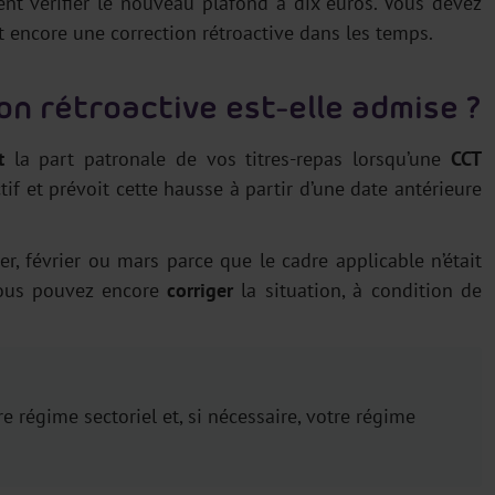
t vérifier le nouveau plafond à dix euros. Vous devez
et encore une correction rétroactive dans les temps.
n rétroactive est-elle admise ?
t
la part patronale de vos titres-repas lorsqu’une
CCT
tif et prévoit cette hausse à partir d’une date antérieure
r, février ou mars parce que le cadre applicable n’était
vous pouvez encore
corriger
la situation, à condition de
re régime sectoriel et, si nécessaire, votre régime