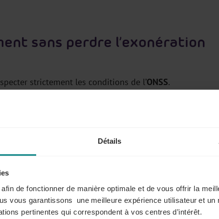
ent sans perdre l’exonération
specter strictement les conditions de l’
ONSS
.
mplémentaire
sur le compte électronique de titres-repas
Détails
ette différence reste soumise aux cotisations de sécurité
ies
s afin de fonctionner de manière optimale et de vous offrir la mei
ous vous garantissons une meilleure expérience utilisateur et un 
versement complémentaire doit intervenir
au plus tard le
tions pertinentes qui correspondent à vos centres d’intérêt.
en concordance
le nombre de titres-repas octroyés
et le