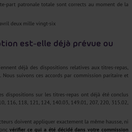
te-part patronale totale sont corrects au moment de la
avril deux mille vingt-six
tion est-elle déjà prévue ou
nnent déjà des dispositions relatives aux titres-repas,
n. Nous suivons ces accords par commission paritaire et
 dispositions sur les titres-repas ont déjà été conclus
0, 116, 118, 121, 124, 140.03, 149.01, 207, 220, 315.02,
secteurs doivent appliquer exactement la même hausse, ni
 donc
vérifier ce qui a été décidé dans votre commission