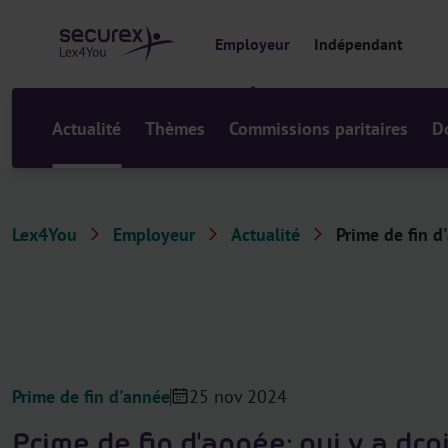
a
u
Employeur
Indépendant
c
o
n
t
Actualité
Thèmes
Commissions paritaires
D
e
n
u
Lex4You
Employeur
Actualité
Prime de fin d'
Prime de fin d'année
25 nov 2024
Prime de fin d'année: qui y a dr