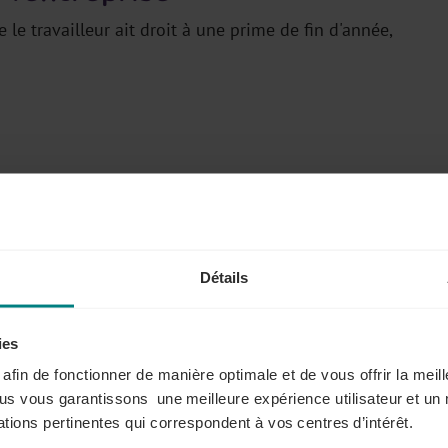
e le travailleur ait droit à une prime de fin d'année,
t question d'usage lorsque la prime de fin d'année a un
uffisamment longue), général (octroi à tous les
selon une base de calcul constante)
Détails
e
ies
s afin de fonctionner de manière optimale et de vous offrir la mei
in d'année
(CCT, règlement de travail, …) pour en
ous vous garantissons une meilleure expérience utilisateur et un 
tions pertinentes qui correspondent à vos centres d’intérêt.