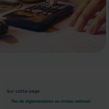
.
H
e
a
d
e
r
.
L
a
n
g
u
a
g
Sur cette page
e
S
Pas de réglementation au niveau national
e