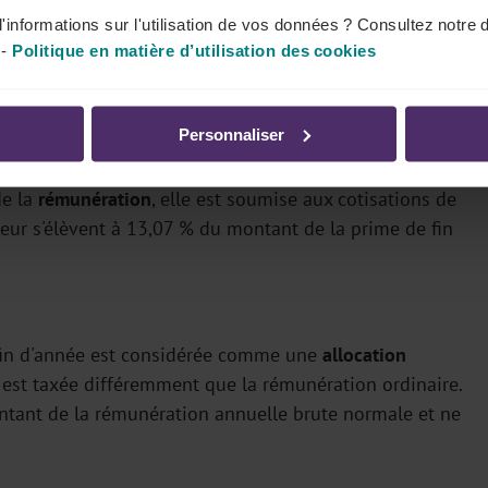
'informations sur l'utilisation de vos données ? Consultez notre 
-
Politique en matière d’utilisation des cookies
t intéressant de se demander quelles seront les retenues
Personnaliser
de la
rémunération
, elle est soumise aux cotisations de
lleur s'élèvent à 13,07 % du montant de la prime de fin
 fin d'année est considérée comme une
allocation
ée est taxée différemment que la rémunération ordinaire.
tant de la rémunération annuelle brute normale
et ne