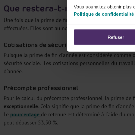
Que restera-t-il en net ?
Vous souhaitez obtenir plus d
Politique de confidentialité
Une fois que la prime de fin d’année est calculée, il es
effectuées. Elles sont au nombre de 3.
Refuser
Cotisations de sécurité sociale ordinaires
Puisque la prime de fin d'année est considérée comme 
sécurité sociale. Les cotisations personnelles du travai
d'année.
Précompte professionnel
Pour le calcul du précompte professionnel, la prime de
exceptionnelle
. Cela signifie que la prime de fin d'ann
Le
pourcentage
de retenue est déterminé à l'aide du
mon
peut dépasser 53,50 %.