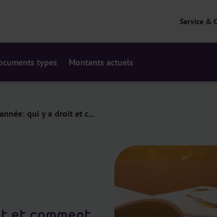
Service & 
ocuments types
Montants actuels
année: qui y a droit et c...
oit et comment