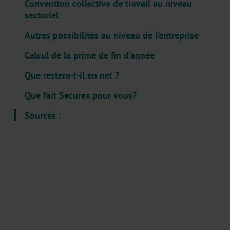
Convention collective de travail au niveau
l
sectoriel
e
c
Autres possibilités au niveau de l’entreprise
t
Calcul de la prime de fin d’année
o
r
Que restera-t-il en net ?
.
Que fait Securex pour vous?
T
i
Sources :
t
l
e