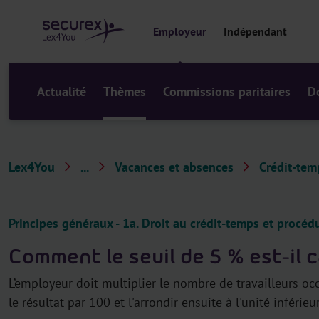
a
u
Employeur
Indépendant
c
o
n
t
Actualité
Thèmes
Commissions paritaires
D
e
n
u
Lex4You
...
Vacances et absences
Crédit-tem
T
h
è
Principes généraux - 1a. Droit au crédit-temps et proc
m
Comment le seuil de 5 % est-il c
e
s
L’employeur doit multiplier le nombre de travailleurs occ
le résultat par 100 et l'arrondir ensuite à l'unité inférieu