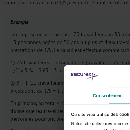
diminution de carrière d'1/5, ces unités supplémentaires
Exemple
L'entreprise occupe au total 75 travailleurs au 30 jui
13 personnes âgées de 50 ans ou plus et deux travail
prestations de 1/5. Le calcul est effectué comme suit 
1/ 75 travailleurs – 2 travailleurs (travailleurs âgés
1/5) x 5 % = 3,65 = 3 travailleurs
2/ 3 + 1 (11 travailleurs – 13 de 50 ans et plus moin
prestations de 1/5 = 1 tranche de 10 travailleurs âgés
Consentement
En principe, au total 4 travailleurs pourront donc p
donné que les travailleurs âgés de 55 ans et plus en
Ce site web utilise des cook
personnes pourront prendre un crédit-temps simult
Notre site utilise des cookie