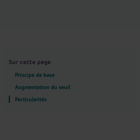
.
H
e
a
d
e
r
.
Sur cette page
L
a
Principe de base
n
Augmentation du seuil
g
u
Particularités
a
g
e
S
e