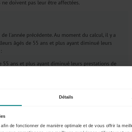
 ne doivent pas leur être affectées.
n de l'année précédente. Au moment du calcul, il y a
leurs âgés de 55 ans et plus ayant diminué leurs
:
 de 55 ans et plus ayant diminué leurs prestations de
s les 2 de 55 ans et plus ayant diminué leurs
 de 50 ans ou plus) = 4 travailleurs
Détails
rendre simultanément un crédit-temps, mais étant
 crédit-temps ne sont pas pris en compte, 6
ies
anément.
s afin de fonctionner de manière optimale et de vous offrir la mei