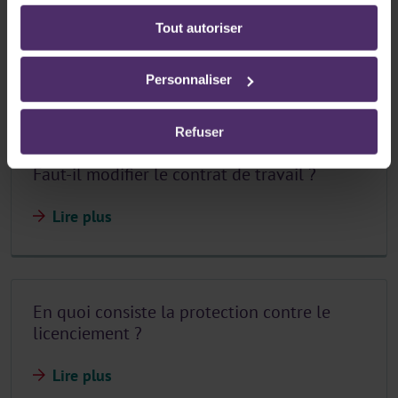
ligne:
Le congé pour soins palliatifs est-il
Tout autoriser
Politique de confidentialité
-
Politique en matière
rémunéré ?
d’utilisation des cookies
Lire plus
Personnaliser
Refuser
Faut-il modifier le contrat de travail ?
Lire plus
En quoi consiste la protection contre le
licenciement ?
Lire plus