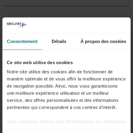
Prise plus flexible de la réduction des
prestations dans le cadre d'un congé pour
soins palliatifs
Consentement
Détails
À propos des cookies
Lire plus
Ce site web utilise des cookies
Notre site utilise des cookies afin de fonctionner de
manière optimale et de vous offrir la meilleure expérience
Comment le travailleur doit-il introduire sa
de navigation possible. Ainsi, nous vous garantissons
demande auprès de l'employeur ?
une meilleure expérience utilisateur et un meilleur
service, des offres personnalisées et des informations
Lire plus
pertinentes qui correspondent à vos centres d’intérêt.
Vous souhaitez obtenir plus d'informations sur l'utilisation
de vos données ? Consultez notre documentation en