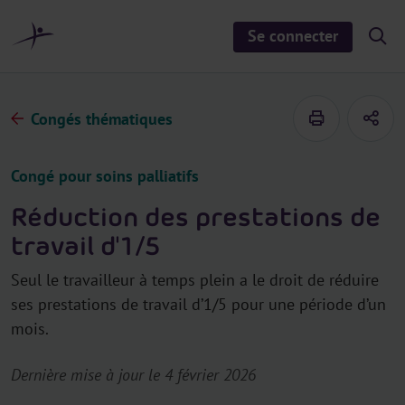
a
u
Se connecter
S
c
h
o
o
n
w
/
t
h
Congés thématiques
e
i
d
n
e
u
s
Congé pour soins palliatifs
e
a
r
Réduction des prestations de
c
h
travail d'1/5
Seul le travailleur à temps plein a le droit de réduire
ses prestations de travail d’1/5 pour une période d’un
mois.
Dernière mise à jour le 4 février 2026