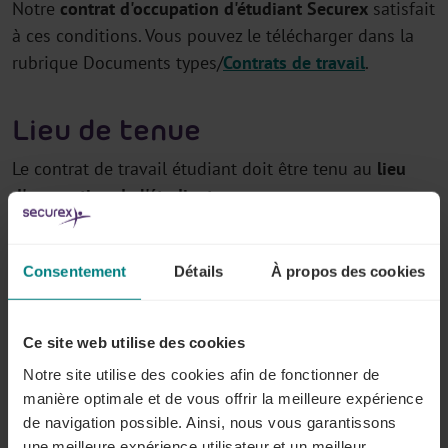
Notre
contrat d'occupation d'étudiant Securex
satisfait
à ces conditions. Vous pouvez le télécharger dans la
rubrique Documents types/
Contrats de travail
.
Lieu de tenue
Le contrat de travail étudiant doit être tenu au
lieu
d'occupation de l'étudiant
.
Modalités de conservation
Consentement
Détails
À propos des cookies
Vous trouvez toutes les informations utiles à ce sujet
sous la question
'Quelles sont les modalités de
Ce site web utilise des cookies
conservation des documents sociaux ?'
.
Notre site utilise des cookies afin de fonctionner de
manière optimale et de vous offrir la meilleure expérience
[1] La conclusion d'un contrat de travail
de navigation possible. Ainsi, nous vous garantissons
une meilleure expérience utilisateur et un meilleur