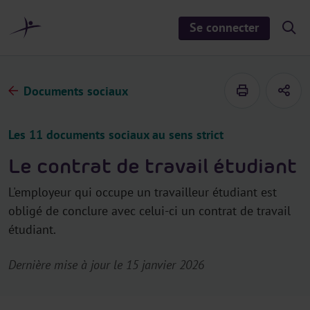
a
u
Se connecter
S
c
h
o
o
n
w
/
t
h
Documents sociaux
e
i
d
n
e
u
s
Les 11 documents sociaux au sens strict
e
a
r
Le contrat de travail étudiant
c
h
L'employeur qui occupe un travailleur étudiant est
obligé de conclure avec celui-ci un contrat de travail
étudiant.
Dernière mise à jour le 15 janvier 2026